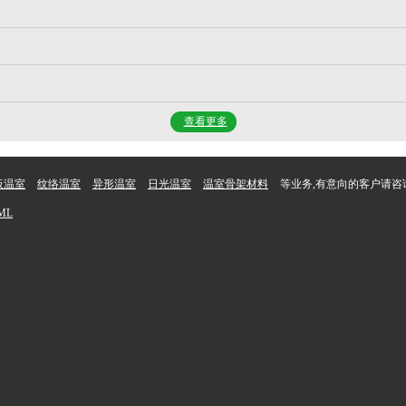
查看更多
板温室
纹络温室
异形温室
日光温室
温室骨架材料
等业务,有意向的客户请咨
ML