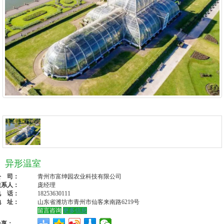
异形温室
公 司：
青州市富绅园农业科技有限公司
联系人：
庞经理
电 话：
18253630111
地 址：
山东省潍坊市青州市仙客来南路6219号
留言咨询
更多信息
分享：