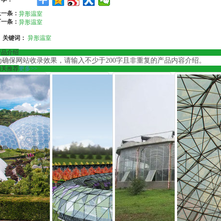
上一条：
异形温室
下一条：
异形温室
关键词：
异形温室
产品介绍
为确保网站收录效果，请输入不少于200字且非重复的产品内容介绍。
相关推荐
更多>>