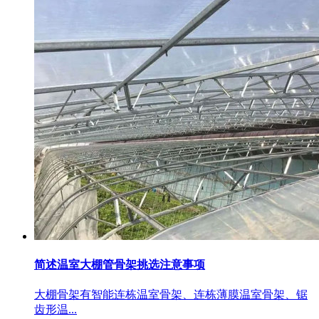
简述温室大棚管骨架挑选注意事项
大棚骨架有智能连栋温室骨架、连栋薄膜温室骨架、锯
齿形温...