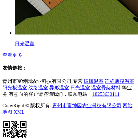
日光温室
查看更多
友情链接：
青州市富绅园农业科技有限公司,专营
玻璃温室
连栋薄膜温室
阳光板温室
纹络温室
异形温室
日光温室
温室骨架材料
等业
务,有意向的客户请咨询我们，联系电话：
18253630111
CopyRight © 版权所有:
青州市富绅园农业科技有限公司
网站
地图
XML