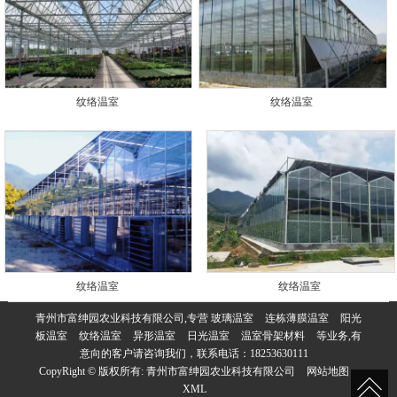
纹络温室
纹络温室
纹络温室
纹络温室
青州市富绅园农业科技有限公司,专营
玻璃温室
连栋薄膜温室
阳光
板温室
纹络温室
异形温室
日光温室
温室骨架材料
等业务,有
意向的客户请咨询我们，联系电话：
18253630111
CopyRight © 版权所有:
青州市富绅园农业科技有限公司
网站地图
XML