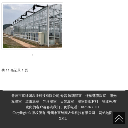
2
共 11 条记录 1 页
青州市富绅园农业科技有限公司,专营
玻璃温室
连栋薄膜温室
阳光
板温室
纹络温室
异形温室
日光温室
温室骨架材料
等业务,有
意向的客户请咨询我们，联系电话：
18253630111
CopyRight © 版权所有:
青州市富绅园农业科技有限公司
网站地图
XML