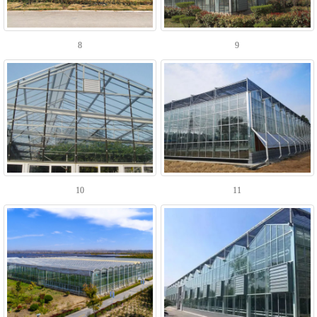
8
9
10
11